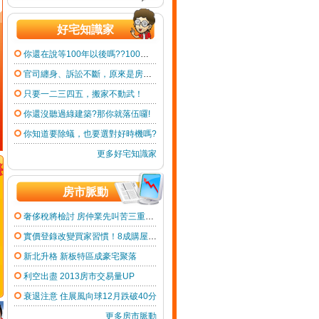
好宅知識家
你還在說等100年以後嗎??100年桌布來囉!!!! 建國百年阿宅桌布限時下載中
官司纏身、訴訟不斷，原來是房屋耍無賴!?
只要一二三四五，搬家不動武！
你還沒聽過綠建築?那你就落伍囉!
你知道要除蟻，也要選對好時機嗎?
更多好宅知識家
房市脈動
奢侈稅將檢討 房仲業先叫苦三重蘆洲買屋賣屋租屋阿旺達人
實價登錄改變買家習慣！8成購屋者搶進五熱區 阿旺達人 三重買屋賣屋
新北升格 新板特區成豪宅聚落
利空出盡 2013房市交易量UP
衰退注意 住展風向球12月跌破40分
更多房市脈動