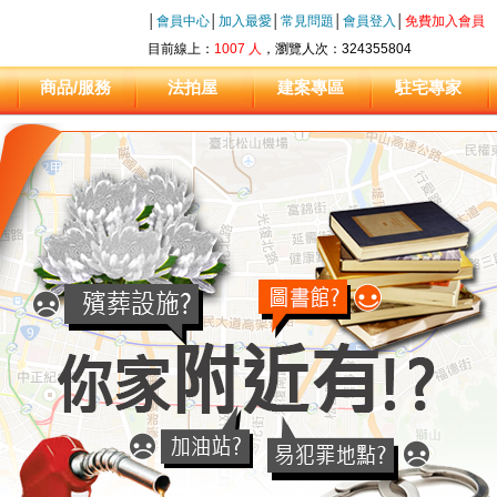
│
會員中心
│
加入最愛
│
常見問題
│
會員登入
│
免費加入會員
目前線上：
1007 人
，瀏覽人次：324355804
商品/服務
法拍屋
建案專區
駐宅專家