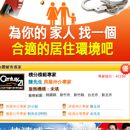
積分模範專家
專家積分：42190
陳先生
房屋仲介專家
服務機構：未填
桃園縣、新竹市、新竹縣、台北市、新北市
服務範圍：
房屋仲介專家
許小姐
房屋仲介專家
陳玉珍
搬家公司專家
劉先生(阿明)
裝潢水電專家
余先生