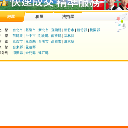
房屋
租屋
法拍屋
北 部：
台北市
|
基隆市
|
新北市
|
宜蘭縣
|
新竹市
|
新竹縣
|
桃園縣
中 部：
苗縣栗
|
台中市
|
彰化縣
|
南投縣
|
雲林縣
南 部：
嘉義市
|
嘉義縣
|
台南市
|
高雄市
|
屏東縣
東 部：
台東縣
|
花蓮縣
離外島：
澎湖縣
|
金門縣
|
連江縣