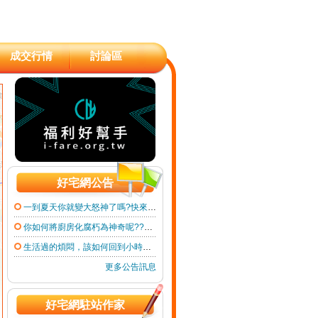
成交行情
討論區
好宅網公告
一到夏天你就變大怒神了嗎?快來請涼爽入你家吧~【好宅網第92期電子報徵文】
你如何將廚房化腐朽為神奇呢??打造廚房文～第８９期電子報徵的就是你！
生活過的煩悶，該如何回到小時候的單純？～～好宅網第88期電子報徵文
更多公告訊息
好宅網駐站作家