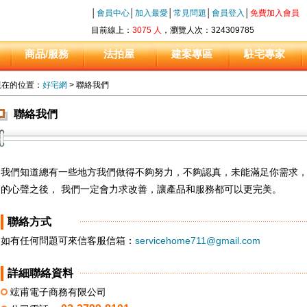
│
會員中心
│
加入最愛
│
常見問題
│
會員登入
│
免費加入會員
目前線上：
3075 人
，瀏覽人次：324309785
商品/服務
法拍屋
建案專區
駐宅專家
現在的位置：
好宅網
> 聯絡我們
聯絡我們
我們知道總有一些地方我們做得不夠努力，不夠認真，未能滿足你需求，
的心聲之後， 我們一定會力求改善，讓產品和服務都可以更完美。
聯絡方式
如有任何問題可來信客服信箱：
servicehome711@gmail.com
詳細聯絡資料
竤甫電子商務有限公司