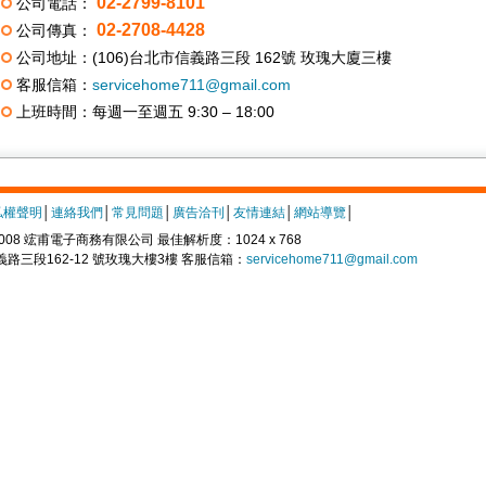
02-2799-8101
公司電話：
02-2708-4428
公司傳真：
公司地址：(106)台北市信義路三段 162號 玫瑰大廈三樓
客服信箱：
servicehome711@gmail.com
上班時間：每週一至週五 9:30 – 18:00
私權聲明
│
連絡我們
│
常見問題
│
廣告洽刊
│
友情連結
│
網站導覽
│
 © 2008 竤甫電子商務有限公司 最佳解析度：1024 x 768
義路三段162-12 號玫瑰大樓3樓 客服信箱：
servicehome711@gmail.com