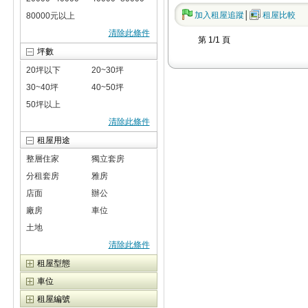
加入
租屋
追蹤
│
租屋
比較
80000元以上
清除此條件
第 1/1 頁
坪數
20坪以下
20~30坪
30~40坪
40~50坪
50坪以上
清除此條件
租屋用途
整層住家
獨立套房
分租套房
雅房
店面
辦公
廠房
車位
土地
清除此條件
租屋型態
車位
租屋編號