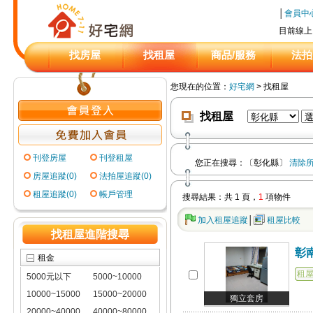
│
會員中
目前線上
找房屋
找租屋
商品/服務
法拍
您現在的位置：
好宅網
> 找租屋
找租屋
刊登房屋
刊登租屋
您正在搜尋：
〔彰化縣〕
清除
房屋追蹤(0)
法拍屋追蹤(0)
租屋追蹤(0)
帳戶管理
搜尋結果：共 1 頁，
1
項物件
加入
租屋
追蹤
│
租屋
比較
找租屋進階搜尋
彰
租金
租
5000元以下
5000~10000
10000~15000
15000~20000
獨立套房
20000~40000
40000~80000