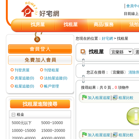
│
會員中
目前線上
找房屋
找租屋
商品/服務
法拍
您現在的位置：
好宅網
> 找租屋
找租屋
刊登房屋
刊登租屋
您正在搜尋：
〔宜蘭縣〕
清除
房屋追蹤(0)
法拍屋追蹤(0)
租屋追蹤(0)
帳戶管理
搜尋結果：共 0 頁，
0
項物件
加入
租屋
追蹤
│
租屋
比較
找租屋進階搜尋
租金
5000元以下
5000~10000
10000~15000
15000~20000
加入
租屋
追蹤
│
租屋
比較
20000~40000
40000~80000