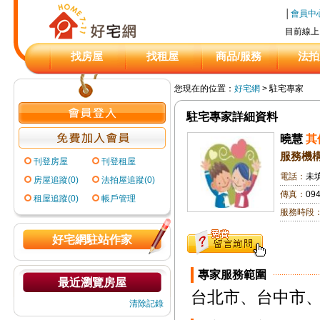
│
會員中
目前線上
找房屋
找租屋
商品/服務
法拍
您現在的位置：
好宅網
> 駐宅專家
駐宅專家詳細資料
曉慧
其
服務機
刊登房屋
刊登租屋
電話：
未
房屋追蹤(0)
法拍屋追蹤(0)
傳真：
09
租屋追蹤(0)
帳戶管理
服務時段
好宅網駐站作家
專家服務範圍
最近瀏覽房屋
台北市、台中市
清除記錄