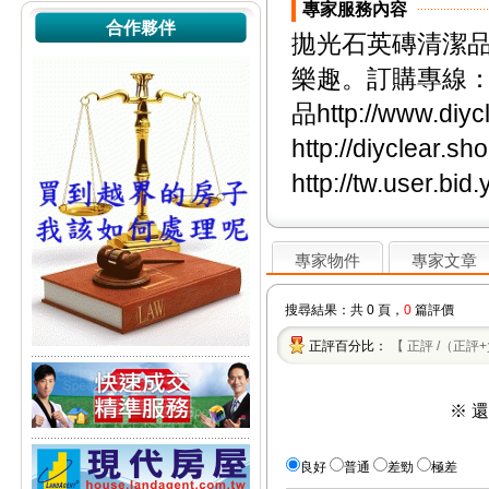
專家服務內容
合作夥伴
拋光石英磚清潔
樂趣。訂購專線：07
品http://www.di
http://diyclear.
http://tw.user.b
專家物件
專家文章
搜尋結果：共 0 頁，
0
篇評價
正評百分比：
【 正評 /（正評
※ 
良好
普通
差勁
極差