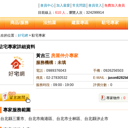
│
會員中心
│
加入最愛
│
常見問題
│
會員登入
│
免費加入會員
目前線上：
610 人
，瀏覽人次：324299914
商品/服務
法拍屋
建案專區
駐宅專家
現在的位置：
好宅網
> 駐宅專家
駐宅專家詳細資料
黃吉三
房屋仲介專家
服務機構：未填
電話：
0989376043
手機：
0926256503
傳真：
02-27830532
E-MAIL：
jason8282b
服務時段：
09:00 - 19:00
評價分數：
0
專家物件：
0
專家服務範圍
台北縣三重市、台北市南港區、台北市士林區、台北縣汐止市