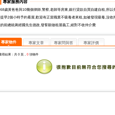
專家服務內容
68歲黃爸爸與10幾個律師,警察,老師等房東,銀行貸款自買自建自租,所以
提早2個小時予約看屋,歡迎有正當職業不吸毒者來租,如被發現吸毒,沒收
的前總統蔣經國先生德政,發誓願做租屋義工,絕對不收仲介費
專家物件
專家文章
專家問與答
專家評價
搜尋結果：共 0 頁，
0
項物件