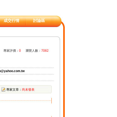
成交行情
討論區
專家評價：
0
瀏覽人數：
7082
b@yahoo.com.tw
專家文章：
尚未發表